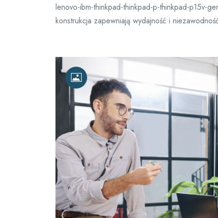
lenovo-ibm-thinkpad-thinkpad-p-thinkpad-p15v-g
konstrukcja zapewniają wydajność i niezawodnoś